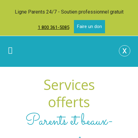
Ligne Parents 24/7 - Soutien professionnel gratuit
Faire un don
1 800 361-5085
x
Services
offerts
Parents et beaux-