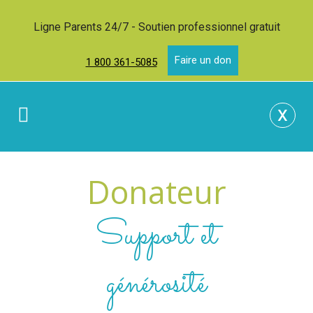
Ligne Parents 24/7 - Soutien professionnel gratuit
Faire un don
1 800 361-5085
x
Donateur
Support et
générosité