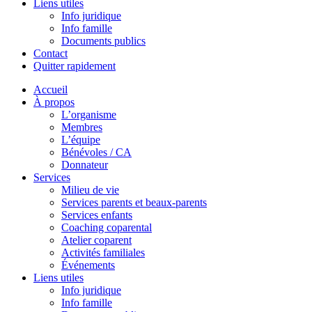
Liens utiles
Info juridique
Info famille
Documents publics
Contact
Quitter rapidement
Accueil
À propos
L’organisme
Membres
L’équipe
Bénévoles / CA
Donnateur
Services
Milieu de vie
Services parents et beaux-parents
Services enfants
Coaching coparental
Atelier coparent
Activités familiales
Événements
Liens utiles
Info juridique
Info famille