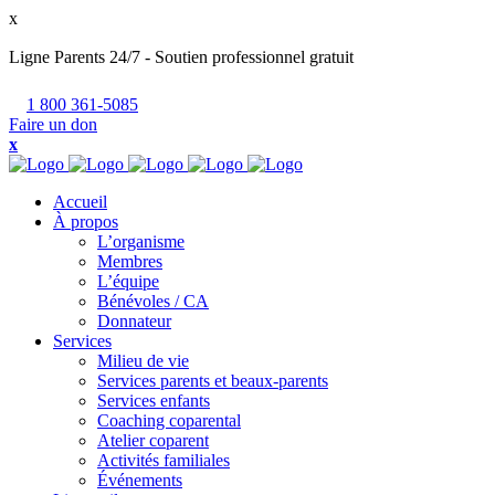
x
Ligne Parents 24/7 - Soutien professionnel gratuit
1 800 361-5085
Faire un don
x
Accueil
À propos
L’organisme
Membres
L’équipe
Bénévoles / CA
Donnateur
Services
Milieu de vie
Services parents et beaux-parents
Services enfants
Coaching coparental
Atelier coparent
Activités familiales
Événements