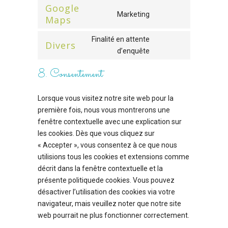
to
Google
fonts
Marketing
service
Maps
Consent
google-
to
Finalité en attente
recaptcha
Divers
service
d’enquête
Consent
google-
to
8. Consentement
maps
service
divers
Lorsque vous visitez notre site web pour la
première fois, nous vous montrerons une
fenêtre contextuelle avec une explication sur
les cookies. Dès que vous cliquez sur
« Accepter », vous consentez à ce que nous
utilisions tous les cookies et extensions comme
décrit dans la fenêtre contextuelle et la
présente politiquede cookies. Vous pouvez
désactiver l’utilisation des cookies via votre
navigateur, mais veuillez noter que notre site
web pourrait ne plus fonctionner correctement.