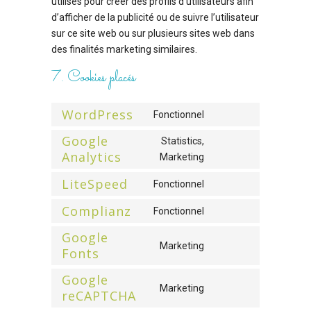
utilisés pour créer des profils d’utilisateurs afin
d’afficher de la publicité ou de suivre l’utilisateur
sur ce site web ou sur plusieurs sites web dans
des finalités marketing similaires.
7. Cookies placés
WordPress
Fonctionnel
Consent
Google
Statistics,
to
Analytics
Marketing
Consent
service
to
wordpress
LiteSpeed
Fonctionnel
Consent
service
Complianz
to
Fonctionnel
google-
Consent
service
analytics
Google
to
Marketing
litespeed
Fonts
Consent
service
to
complianz
Google
Marketing
service
reCAPTCHA
Consent
google-